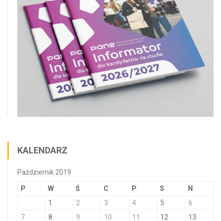
KALENDARZ
Październik 2019
P
W
Ś
C
P
S
N
1
2
3
4
5
6
7
8
9
10
11
12
13