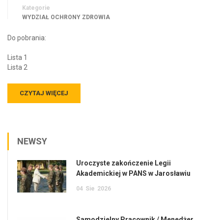
Kategorie
WYDZIAŁ OCHRONY ZDROWIA
Do pobrania:
Lista 1
Lista 2
CZYTAJ WIĘCEJ
NEWSY
Uroczyste zakończenie Legii
Akademickiej w PANS w Jarosławiu
04
Sie
2026
Samodzielny Pracownik / Menedżer