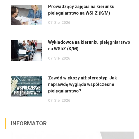
Prowadzący zajęcia na kierunku
pielęgniarstwo na WSIiZ (K/M)
07
Sie
2026
Wykładowca na kierunku pielęgniarstwo
na WSIiZ (K/M)
07
Sie
2026
Zawód większy niż stereotyp. Jak
naprawdę wygląda współczesne
pielęgniarstwo?
07
Sie
2026
INFORMATOR