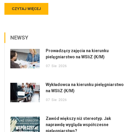
CZYTAJ WIĘCEJ
NEWSY
Prowadzący zajęcia na kierunku
pielęgniarstwo na WSIiZ (K/M)
07
Sie
2026
Wykładowca na kierunku pielęgniarstwo
na WSIiZ (K/M)
07
Sie
2026
Zawód większy niż stereotyp. Jak
naprawdę wygląda współczesne
pielęgniarstwo?