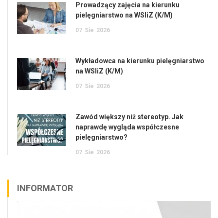
Prowadzący zajęcia na kierunku
pielęgniarstwo na WSIiZ (K/M)
07
Sie
2026
Wykładowca na kierunku pielęgniarstwo
na WSIiZ (K/M)
07
Sie
2026
Zawód większy niż stereotyp. Jak
naprawdę wygląda współczesne
pielęgniarstwo?
07
Sie
2026
INFORMATOR