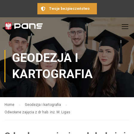
Twoje bezpieczeństwo
GEODEZJA I
KARTOGRAFIA
Home
Geodezja i kartografia
Odwołane zajęcia z dr hab. inż. M. Ligas