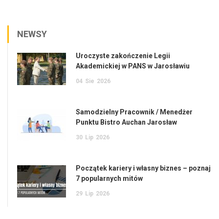
NEWSY
Uroczyste zakończenie Legii
Akademickiej w PANS w Jarosławiu
04
Sie
2026
Samodzielny Pracownik / Menedżer
Punktu Bistro Auchan Jarosław
30
Lip
2026
Początek kariery i własny biznes – poznaj
7 popularnych mitów
29
Lip
2026