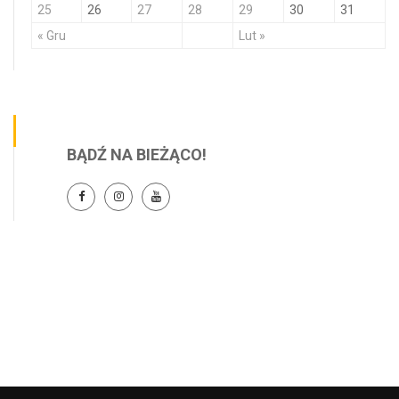
25
26
27
28
29
30
31
« Gru
Lut »
BĄDŹ NA BIEŻĄCO!