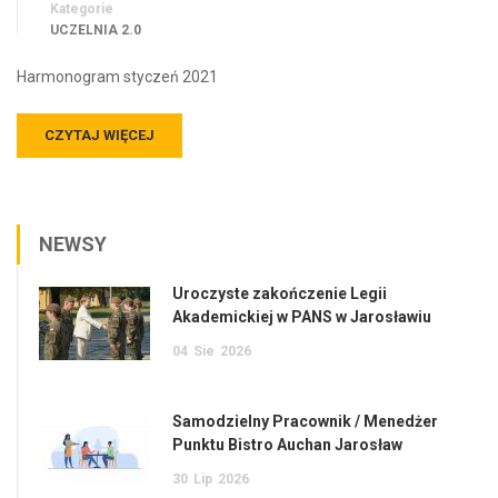
Kategorie
UCZELNIA 2.0
Harmonogram styczeń 2021
CZYTAJ WIĘCEJ
NEWSY
Uroczyste zakończenie Legii
Akademickiej w PANS w Jarosławiu
04
Sie
2026
Samodzielny Pracownik / Menedżer
Punktu Bistro Auchan Jarosław
30
Lip
2026