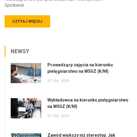
Spotkanie
CZYTAJ WIĘCEJ
NEWSY
Prowadzący zajęcia na kierunku
pielęgniarstwo na WSIiZ (K/M)
07
Sie
2026
Wykładowca na kierunku pielęgniarstwo
na WSIiZ (K/M)
07
Sie
2026
Zawód większy niż stereotyp. Jak