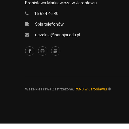
Bronisława Markiewicza w Jarosławiu
16 624 46 40
Spis telefonów
uczelnia@pansjar.edu.pl
Wszelkie Prawa Zastrzeżone,
PANS w Jarosławiu
©