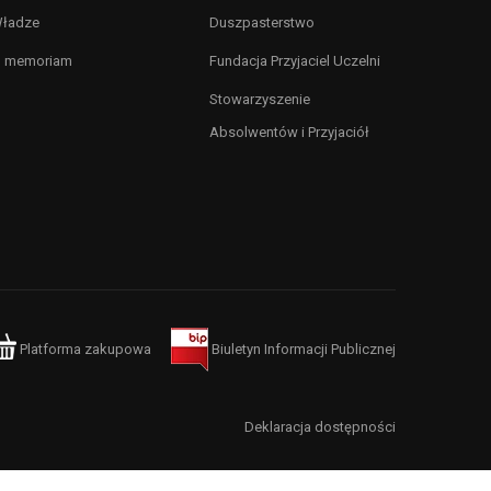
ładze
Duszpasterstwo
n memoriam
Fundacja Przyjaciel Uczelni
Stowarzyszenie
Absolwentów i Przyjaciół
Platforma zakupowa
Biuletyn Informacji Publicznej
Deklaracja dostępności