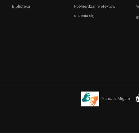
Biblioteka
Potwierdzanie efektów
W
uczenia się
I
Tłumacz Migam