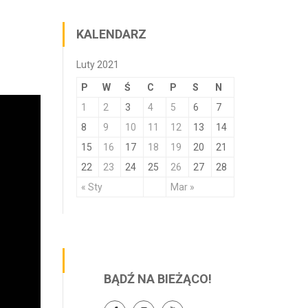
KALENDARZ
Luty 2021
P
W
Ś
C
P
S
N
1
2
3
4
5
6
7
8
9
10
11
12
13
14
15
16
17
18
19
20
21
22
23
24
25
26
27
28
« Sty
Mar »
BĄDŹ NA BIEŻĄCO!