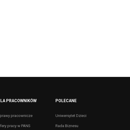
LA PRACOWNIKÓW
POLECANE
prawy pracownicze
Uniwersytet Dzieci
fery pracy w PANS
Rada Biznesu