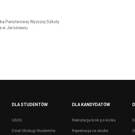
icka Państwowej Wyższej Szkoły
a w Jarosławiu
DLA STUDENTÓW
DLA KANDYDATÓW
D
USOS
Rekrutacja krok po kroku
S
Dział Obsługi Studentów
Rejestracja na studia
O