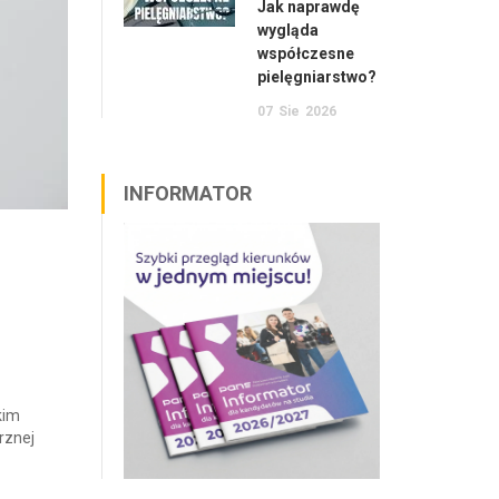
Jak naprawdę
wygląda
współczesne
pielęgniarstwo?
07
Sie
2026
INFORMATOR
kim
rznej