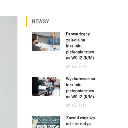
NEWSY
Prowadzący
zajęcia na
kierunku
pielęgniarstwo
na WSIiZ (K/M)
07
Sie
2026
Wykładowca na
kierunku
pielęgniarstwo
na WSIiZ (K/M)
07
Sie
2026
Zawód większy
niż stereotyp.