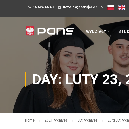
16 624 46 40
uczelnia@pansjar.edu.pl
WYDZIAŁY
STUD
DAY: LUTY 23,
Home
2021 Archives
Lut Archives
23rd Lut Arc