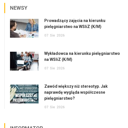
NEWSY
Prowadzący zajęcia na kierunku
pielęgniarstwo na WSIiZ (K/M)
07
Sie
2026
Wykładowca na kierunku pielęgniarstwo
na WSIiZ (K/M)
07
Sie
2026
Zawód większy niż stereotyp. Jak
naprawdę wygląda współczesne
pielęgniarstwo?
07
Sie
2026