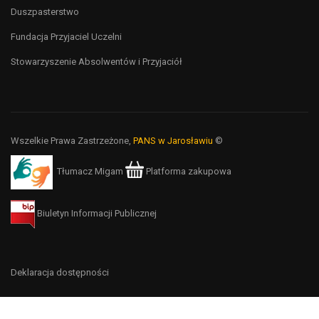
Duszpasterstwo
Fundacja Przyjaciel Uczelni
Stowarzyszenie Absolwentów i Przyjaciół
Wszelkie Prawa Zastrzeżone,
PANS w Jarosławiu
©
Tłumacz Migam
Platforma zakupowa
Biuletyn Informacji Publicznej
Deklaracja dostępności