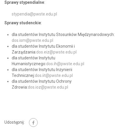
Sprawy stypendialne
:
stypendia@pwste.edu.pl
Sprawy studenckie
:
dla studentów Instytutu Stosunków Międzynarodowych:
dos.ism@pwste.edu.pl
dla studentów Instytutu Ekonomii i
Zarządzania:
dos.eiz@pwste.edu.pl
dla studentów Instytutu
Humanistycznego:
dos.ih@pwste.edu.pl
dla studentów Instytutu Inżynierii
Technicznej:
dos.iit@pwste.edu.pl
dla studentów Instytutu Ochrony
Zdrowia:
dos.ioz@pwste.edu.pl
Udostępnij: