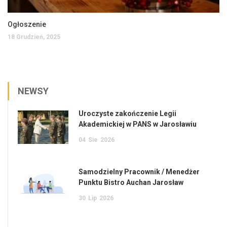
Ogłoszenie
18 Grudzień, 2025
NEWSY
Uroczyste zakończenie Legii
Akademickiej w PANS w Jarosławiu
04
Sie
2026
Samodzielny Pracownik / Menedżer
Punktu Bistro Auchan Jarosław
30
Lip
2026