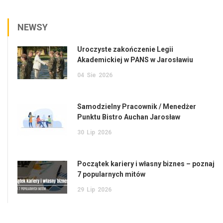
NEWSY
Uroczyste zakończenie Legii
Akademickiej w PANS w Jarosławiu
04
Sie
2026
Samodzielny Pracownik / Menedżer
Punktu Bistro Auchan Jarosław
30
Lip
2026
Początek kariery i własny biznes – poznaj
7 popularnych mitów
29
Lip
2026