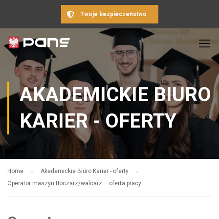
Twoje bezpieczeństwo
AKADEMICKIE BIURO
KARIER - OFERTY
Home
Akademickie Biuro Karier - oferty
Operator maszyn tłoczarz/walcarz – oferta pracy