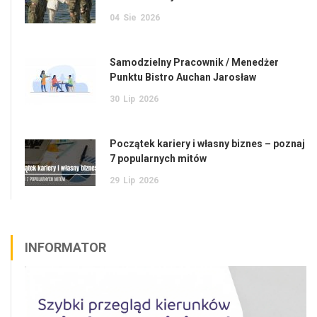
04
Sie
2026
Samodzielny Pracownik / Menedżer
Punktu Bistro Auchan Jarosław
30
Lip
2026
Początek kariery i własny biznes – poznaj
7 popularnych mitów
29
Lip
2026
INFORMATOR