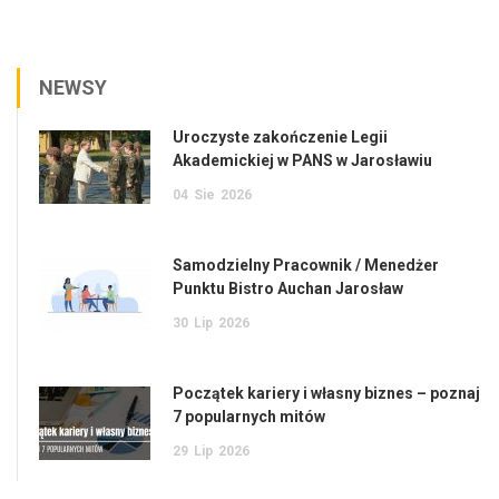
NEWSY
Uroczyste zakończenie Legii
Akademickiej w PANS w Jarosławiu
04
Sie
2026
Samodzielny Pracownik / Menedżer
Punktu Bistro Auchan Jarosław
30
Lip
2026
Początek kariery i własny biznes – poznaj
7 popularnych mitów
29
Lip
2026