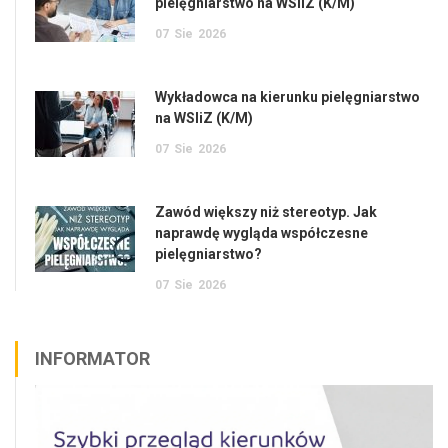
pielęgniarstwo na WSIiZ (K/M)
07
Sie
2026
Wykładowca na kierunku pielęgniarstwo
na WSIiZ (K/M)
07
Sie
2026
Zawód większy niż stereotyp. Jak
naprawdę wygląda współczesne
pielęgniarstwo?
07
Sie
2026
INFORMATOR