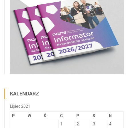
KALENDARZ
Lipiec 2021
P
W
Ś
C
P
S
N
1
2
3
4