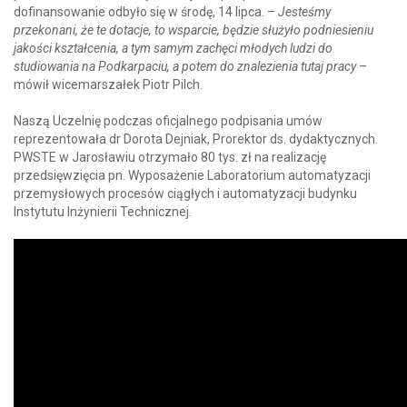
dofinansowanie odbyło się w środę, 14 lipca. –
Jesteśmy
przekonani, że te dotacje, to wsparcie, będzie służyło podniesieniu
jakości kształcenia, a tym samym zachęci młodych ludzi do
studiowania na Podkarpaciu, a potem do znalezienia tutaj pracy
–
mówił wicemarszałek Piotr Pilch.
Naszą Uczelnię podczas oficjalnego podpisania umów
reprezentowała dr Dorota Dejniak, Prorektor ds. dydaktycznych.
PWSTE w Jarosławiu otrzymało 80 tys. zł na realizację
przedsięwzięcia pn. Wyposażenie Laboratorium automatyzacji
przemysłowych procesów ciągłych i automatyzacji budynku
Instytutu Inżynierii Technicznej.