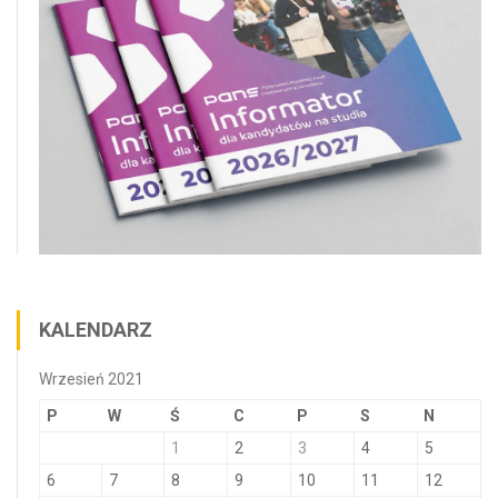
KALENDARZ
Wrzesień 2021
P
W
Ś
C
P
S
N
1
2
3
4
5
6
7
8
9
10
11
12