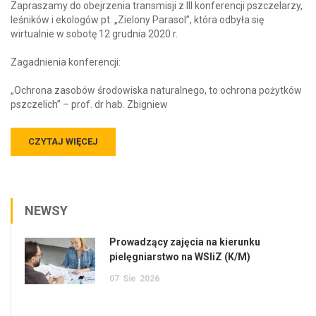
Zapraszamy do obejrzenia transmisji z III konferencji pszczelarzy,
leśników i ekologów pt. „Zielony Parasol”, która odbyła się
wirtualnie w sobotę 12 grudnia 2020 r.
Zagadnienia konferencji:
„Ochrona zasobów środowiska naturalnego, to ochrona pożytków
pszczelich” – prof. dr hab. Zbigniew
CZYTAJ WIĘCEJ
NEWSY
Prowadzący zajęcia na kierunku
pielęgniarstwo na WSIiZ (K/M)
07
Sie
2026