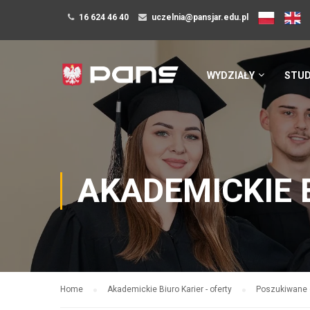
16 624 46 40
uczelnia@pansjar.edu.pl
WYDZIAŁY
STUD
AKADEMICKIE 
Home
Akademickie Biuro Karier - oferty
Poszukiwane 