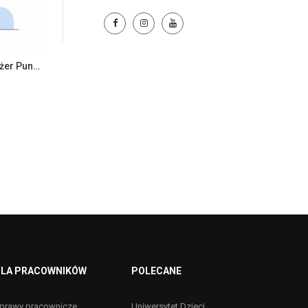
Samodzielny Pracownik / Menedżer Punktu Bistro Auchan Jarosław
LA PRACOWNIKÓW
POLECANE
prawy pracownicze
Uniwersytet Dzieci