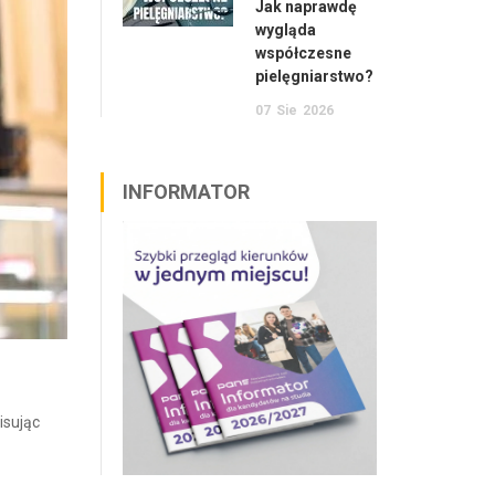
Jak naprawdę
wygląda
współczesne
pielęgniarstwo?
07
Sie
2026
INFORMATOR
isując