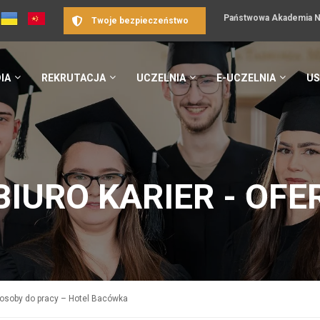
Państwowa Akademia Na
Twoje bezpieczeństwo
IA
REKRUTACJA
UCZELNIA
E-UCZELNIA
US
BIURO KARIER - OFE
osoby do pracy – Hotel Bacówka