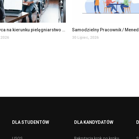
Wykładowca na kierunku pielęgniarstwo na WSIiZ (K/M)
 2026
30 Lipiec, 2026
DLA STUDENTÓW
DLA KANDYDATÓW
D
USOS
Rekrutacja krok po kroku
S