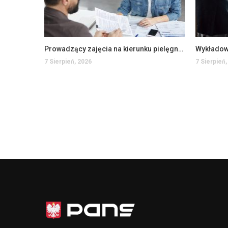
Prowadzący zajęcia na kierunku pielęgniarstwo na WSIiZ (K/M)
7 Sierpień, 2026
7 Sierpień,