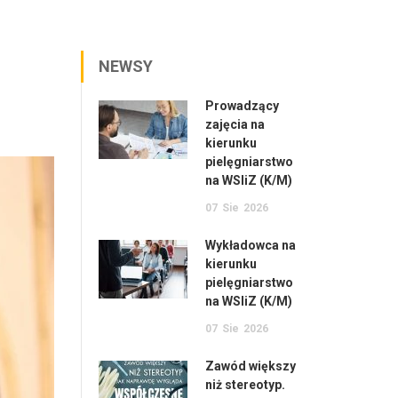
NEWSY
Prowadzący
zajęcia na
kierunku
pielęgniarstwo
na WSIiZ (K/M)
07
Sie
2026
Wykładowca na
kierunku
pielęgniarstwo
na WSIiZ (K/M)
07
Sie
2026
Zawód większy
niż stereotyp.