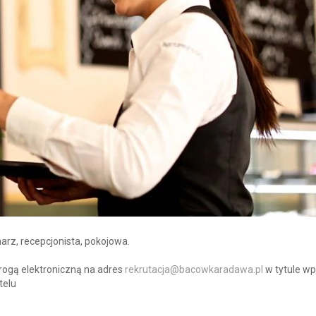
arz, recepcjonista, pokojowa.
rogą elektroniczną na adres
rekrutacja@bacowkaradawa.pl
w tytule wp
telu