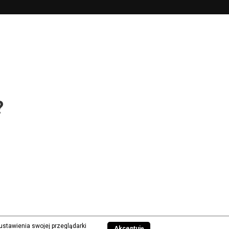
?
ustawienia swojej przeglądarki
Akceptuję