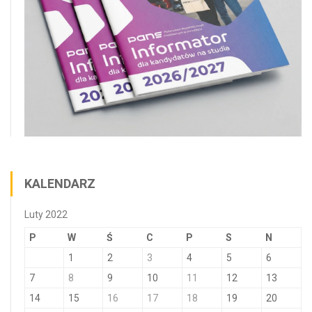
KALENDARZ
Luty 2022
P
W
Ś
C
P
S
N
1
2
3
4
5
6
7
8
9
10
11
12
13
14
15
16
17
18
19
20