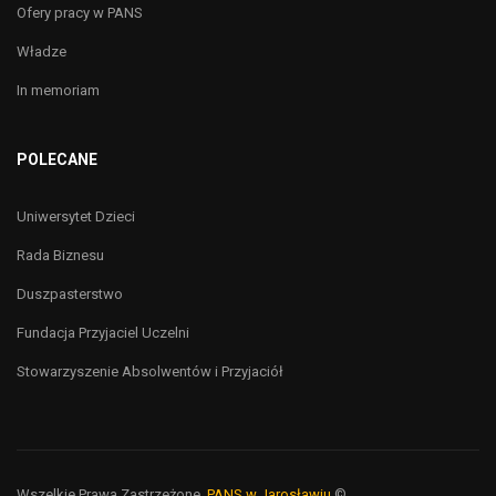
Ofery pracy w PANS
Władze
In memoriam
POLECANE
Uniwersytet Dzieci
Rada Biznesu
Duszpasterstwo
Fundacja Przyjaciel Uczelni
Stowarzyszenie Absolwentów i Przyjaciół
Wszelkie Prawa Zastrzeżone,
PANS w Jarosławiu
©