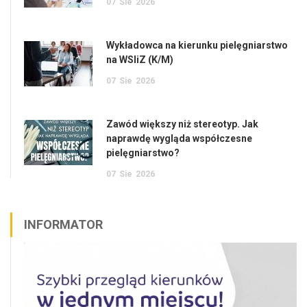
07
Sie
2026
Wykładowca na kierunku pielęgniarstwo
na WSIiZ (K/M)
07
Sie
2026
Zawód większy niż stereotyp. Jak
naprawdę wygląda współczesne
pielęgniarstwo?
07
Sie
2026
INFORMATOR