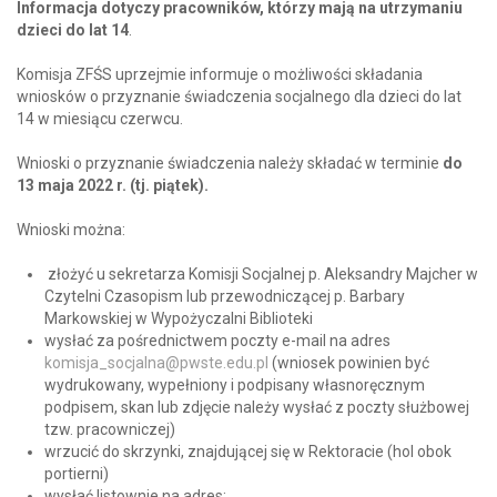
Informacja dotyczy pracowników, którzy mają na utrzymaniu
dzieci do lat 14
.
Komisja ZFŚS uprzejmie informuje o możliwości składania
wniosków o przyznanie świadczenia socjalnego dla dzieci do lat
14 w miesiącu czerwcu.
Wnioski o przyznanie świadczenia należy składać w terminie
do
13 maja 2022 r. (tj. piątek).
Wnioski można:
złożyć u sekretarza Komisji Socjalnej p. Aleksandry Majcher w
Czytelni Czasopism lub przewodniczącej p. Barbary
Markowskiej w Wypożyczalni Biblioteki
wysłać za pośrednictwem poczty e-mail na adres
komisja_socjalna@pwste.edu.pl
(wniosek powinien być
wydrukowany, wypełniony i podpisany własnoręcznym
podpisem, skan lub zdjęcie należy wysłać z poczty służbowej
tzw. pracowniczej)
wrzucić do skrzynki, znajdującej się w Rektoracie (hol obok
portierni)
wysłać listownie na adres: