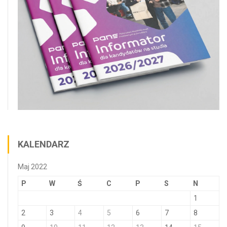
KALENDARZ
Maj 2022
P
W
Ś
C
P
S
N
1
2
3
4
5
6
7
8