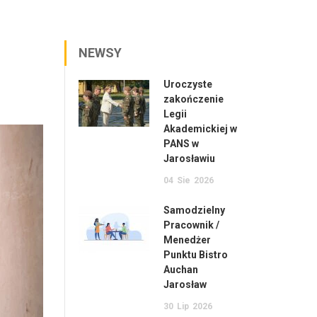
NEWSY
Uroczyste
zakończenie
Legii
Akademickiej w
PANS w
Jarosławiu
04
Sie
2026
Samodzielny
Pracownik /
Menedżer
Punktu Bistro
Auchan
Jarosław
30
Lip
2026