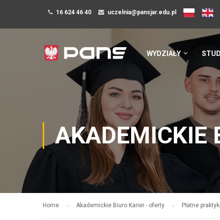
16 624 46 40
uczelnia@pansjar.edu.pl
WYDZIAŁY
STUD
AKADEMICKIE 
Home
Akademickie Biuro Karier - oferty
Płatne prakty