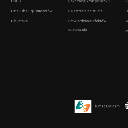
USOS
Rekrutacja krok po kroku
S
Dział Obsługi Studentów
Rejestracja na studia
O
Biblioteka
Potwierdzanie efektów
W
uczenia się
I
Tłumacz Migam