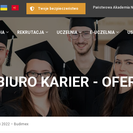
Państwowa Akademia Na
Twoje bezpieczeństwo
IA
REKRUTACJA
UCZELNIA
E-UCZELNIA
US
BIURO KARIER - OFE
ki 2022 – Budimex