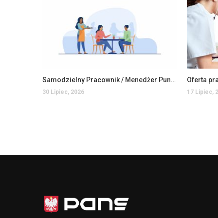
Samodzielny Pracownik / Menedżer Punktu Bistro Auchan Jarosław
30 Lipiec, 2026
17 Lipiec, 