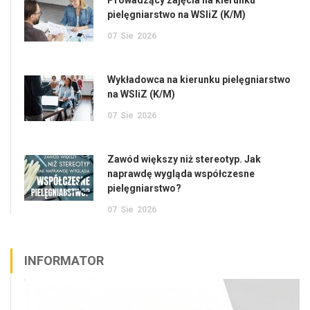
Prowadzący zajęcia na kierunku
pielęgniarstwo na WSIiZ (K/M)
07
Sie
2026
Wykładowca na kierunku pielęgniarstwo
na WSIiZ (K/M)
07
Sie
2026
Zawód większy niż stereotyp. Jak
naprawdę wygląda współczesne
pielęgniarstwo?
07
Sie
2026
INFORMATOR