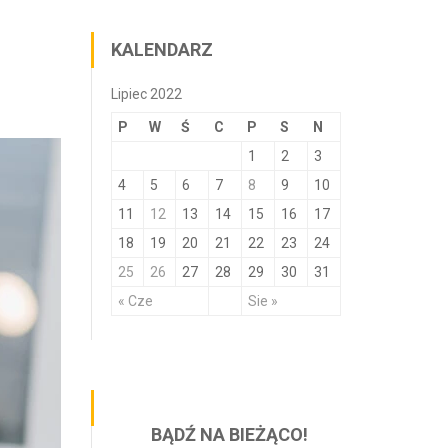
KALENDARZ
Lipiec 2022
P
W
Ś
C
P
S
N
1
2
3
4
5
6
7
8
9
10
11
12
13
14
15
16
17
18
19
20
21
22
23
24
25
26
27
28
29
30
31
« Cze
Sie »
BĄDŹ NA BIEŻĄCO!