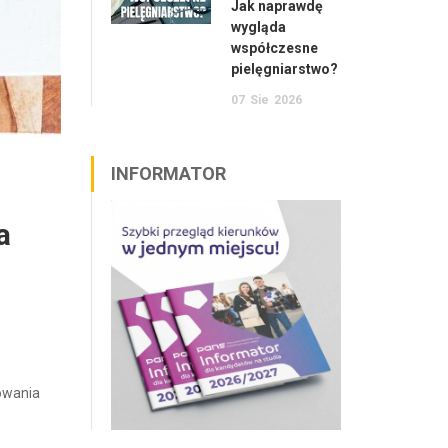
Jak naprawdę
wygląda
współczesne
pielęgniarstwo?
07
Sie
2026
INFORMATOR
a
owania