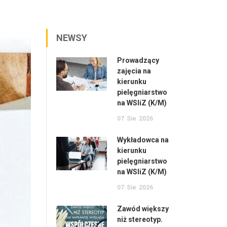
NEWSY
Prowadzący
zajęcia na
kierunku
pielęgniarstwo
na WSIiZ (K/M)
07
Sie
2026
Wykładowca na
kierunku
pielęgniarstwo
na WSIiZ (K/M)
07
Sie
2026
Zawód większy
niż stereotyp.