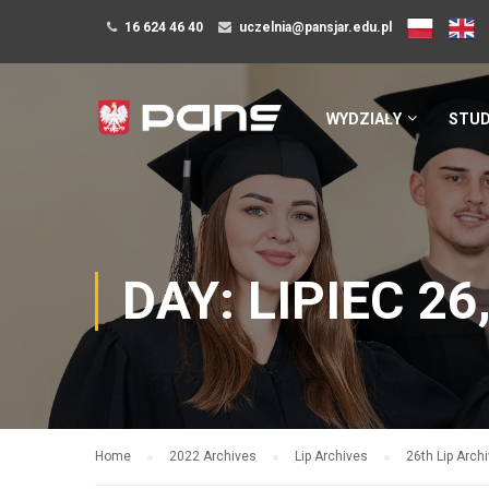
16 624 46 40
uczelnia@pansjar.edu.pl
WYDZIAŁY
STUD
DAY: LIPIEC 26
Home
2022 Archives
Lip Archives
26th Lip Arch