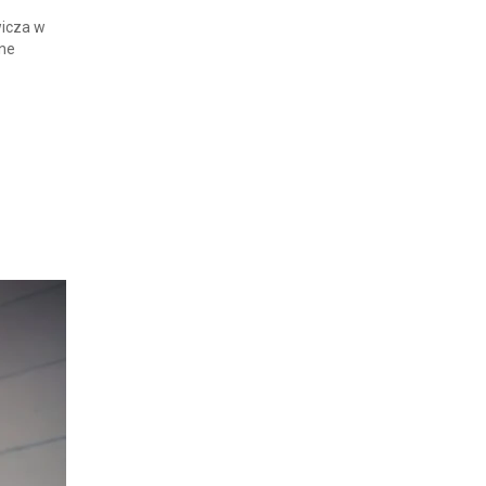
wicza w
one