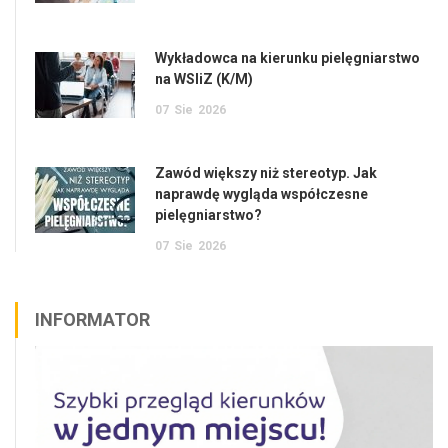
Wykładowca na kierunku pielęgniarstwo
na WSIiZ (K/M)
07
Sie
2026
Zawód większy niż stereotyp. Jak
naprawdę wygląda współczesne
pielęgniarstwo?
07
Sie
2026
INFORMATOR