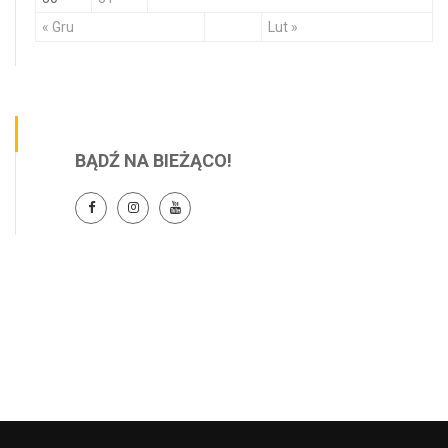
« Gru
Lut »
BĄDŹ NA BIEŻĄCO!