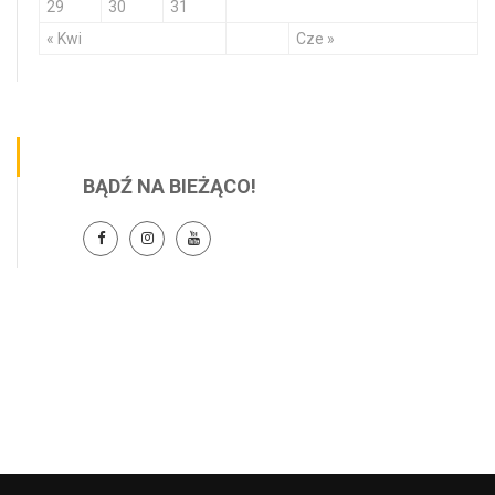
29
30
31
« Kwi
Cze »
BĄDŹ NA BIEŻĄCO!