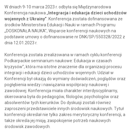
W dniach 9-10 marca 2023 r. odbyła się Międzynarodowa
Konferencja naukowa „
Integracja i edukacja dzieci uchodźców
wojennych z Ukrainy”
. Konferencja została dofinansowana ze
środków Ministerstwa Edukacji i Nauki w ramach Programu
„DOSKONAŁA NAUKA”, Wsparcie konferencji naukowych na
podstawie umowy o dofinansowanie nr DNK/SP/550328/2022 z
dnia 12.01.2023 r.
Konferencja została zrealizowana w ramach cyklu konferencji
Podkarpackie seminarium naukowe: Edukacja w czasach
kryzysów”, która ma istotne znaczenie dla organizacji procesu
integracji i edukacji dzieci uchodźców wojennych. Udział w
Konferencji był okazją do wymiany doświadczeń, poglądów oraz
pogłębienia wiedzy i nawiązania współpracy naukowej i
zawodowej. Konferencja miała charakter interdyscyplinarny,
skierowana była do pedagogów, filologów, psychologów oraz
absolwentów tych kierunków. Do dyskusji zostali również
zaproszeni przedstawiciele innych środowisk naukowych. Tytuł
konferencji określał nie tylko zakres merytoryczny konferencji, a
także określa jej misję, zaspokojenie potrzeb naukowych
środowisk zawodowych.