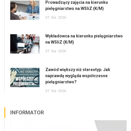
Prowadzący zajęcia na kierunku
pielęgniarstwo na WSIiZ (K/M)
07
Sie
2026
Wykładowca na kierunku pielęgniarstwo
na WSIiZ (K/M)
07
Sie
2026
Zawód większy niż stereotyp. Jak
naprawdę wygląda współczesne
pielęgniarstwo?
07
Sie
2026
INFORMATOR