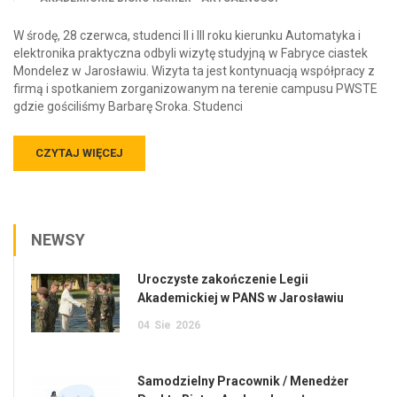
W środę, 28 czerwca, studenci II i III roku kierunku Automatyka i
elektronika praktyczna odbyli wizytę studyjną w Fabryce ciastek
Mondelez w Jarosławiu. Wizyta ta jest kontynuacją współpracy z
firmą i spotkaniem zorganizowanym na terenie campusu PWSTE
gdzie gościliśmy Barbarę Sroka. Studenci
CZYTAJ WIĘCEJ
NEWSY
Uroczyste zakończenie Legii
Akademickiej w PANS w Jarosławiu
04
Sie
2026
Samodzielny Pracownik / Menedżer