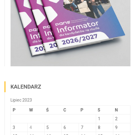
KALENDARZ
Lipiec 2023
P
W
Ś
C
P
S
N
1
2
3
4
5
6
7
8
9