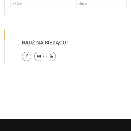
« Cze
Sie »
BĄDŹ NA BIEŻĄCO!