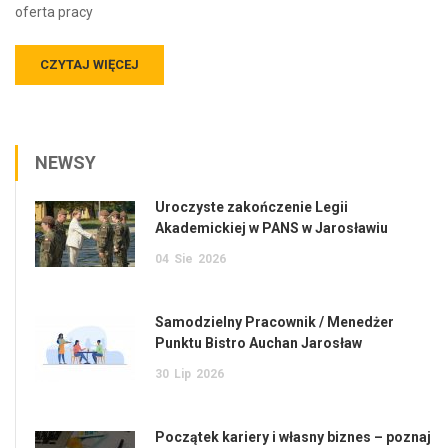
oferta pracy
CZYTAJ WIĘCEJ
NEWSY
Uroczyste zakończenie Legii
Akademickiej w PANS w Jarosławiu
04
Sie
2026
Samodzielny Pracownik / Menedżer
Punktu Bistro Auchan Jarosław
30
Lip
2026
Początek kariery i własny biznes – poznaj