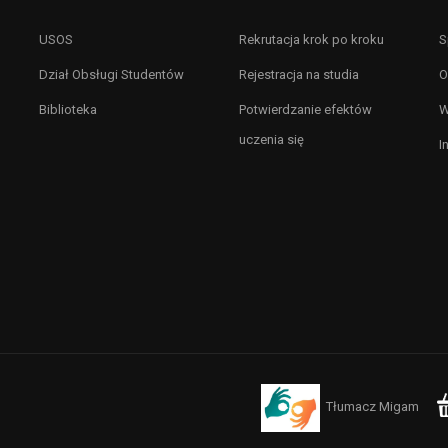
USOS
Rekrutacja krok po kroku
S
Dział Obsługi Studentów
Rejestracja na studia
O
Biblioteka
Potwierdzanie efektów
W
uczenia się
I
Tłumacz Migam