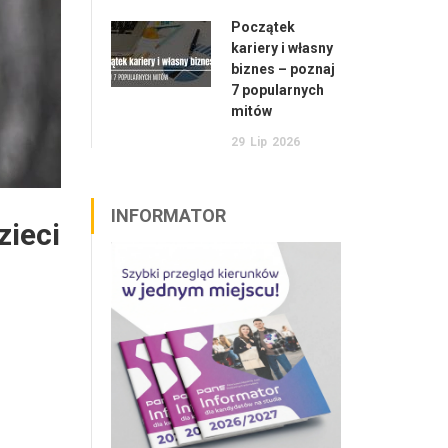
Początek
kariery i własny
biznes – poznaj
7 popularnych
mitów
29
Lip
2026
INFORMATOR
zieci