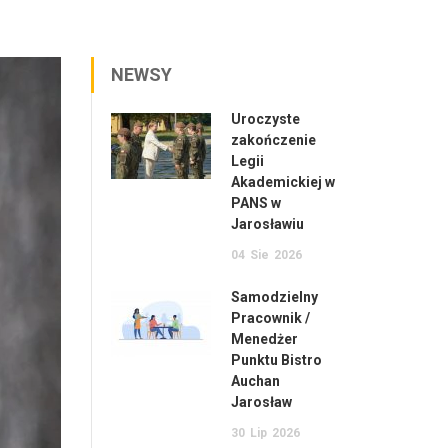
NEWSY
Uroczyste
zakończenie
Legii
Akademickiej w
PANS w
Jarosławiu
04
Sie
2026
Samodzielny
Pracownik /
Menedżer
Punktu Bistro
Auchan
Jarosław
30
Lip
2026