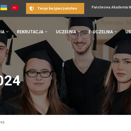
Państwowa Akademia Na
Twoje bezpieczeństwo
IA
REKRUTACJA
UCZELNIA
E-UCZELNIA
US
024
ves