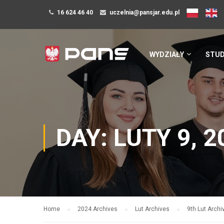
16 624 46 40
uczelnia@pansjar.edu.pl
WYDZIAŁY
STUD
DAY: LUTY 9, 2
Home
2024 Archives
Lut Archives
9th Lut Archi