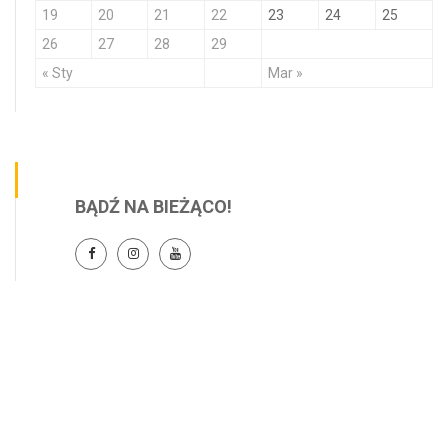
19
20
21
22
23
24
25
26
27
28
29
« Sty
Mar »
BĄDŹ NA BIEŻĄCO!