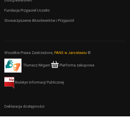
Duszpasterstwo
Fundacja Przyjaciel Uczelni
Stowarzyszenie Absolwentów i Przyjaciół
Wszelkie Prawa Zastrzeżone,
PANS w Jarosławiu
©
Tłumacz Migam
Platforma zakupowa
Biuletyn Informacji Publicznej
Deklaracja dostępności