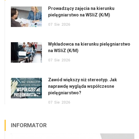
Prowadzący zajęcia na kierunku
pielęgniarstwo na WSIiZ (K/M)
07
Sie
2026
Wykładowca na kierunku pielęgniarstwo
na WSIiZ (K/M)
07
Sie
2026
Zawód większy niż stereotyp. Jak
naprawdę wygląda współczesne
pielęgniarstwo?
07
Sie
2026
INFORMATOR