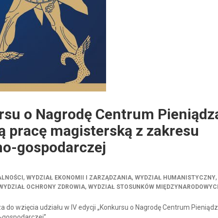
ursu o Nagrodę Centrum Pieniądz
ą pracę magisterską z zakresu
zno-gospodarczej
,
,
,
ALNOŚCI
WYDZIAŁ EKONOMII I ZARZĄDZANIA
WYDZIAŁ HUMANISTYCZNY
,
WYDZIAŁ OCHRONY ZDROWIA
WYDZIAŁ STOSUNKÓW MIĘDZYNARODOWYC
 do wzięcia udziału w IV edycji „Konkursu o Nagrodę Centrum Pieniąd
o-gospodarczej”.