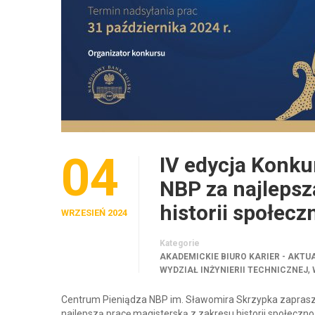
04
IV edycja Konk
NBP za najlepsz
historii społec
WRZESIEŃ 2024
Kategorie
AKADEMICKIE BIURO KARIER - AKTU
,
WYDZIAŁ INŻYNIERII TECHNICZNEJ
Centrum Pieniądza NBP im. Sławomira Skrzypka zaprasza
najlepszą pracę magisterską z zakresu historii społeczn