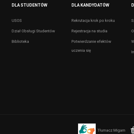
DLA STUDENTÓW
DLA KANDYDATÓW
D
USOS
Rekrutacja krok po kroku
S
Dział Obsługi Studentów
Rejestracja na studia
O
Biblioteka
Potwierdzanie efektów
W
uczenia się
I
Tłumacz Migam