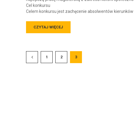
Cel konkursu
Celem konkursu jest zachęcenie absolwentów kierunków
CZYTAJ WIĘCEJ
1
2
3