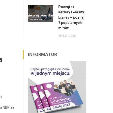
Początek
kariery i własny
biznes – poznaj
7 popularnych
mitów
29
Lip
2026
INFORMATOR
a
H
za NBP za