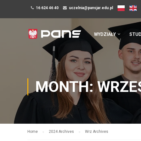
16 624 46 40
uczelnia@pansjar.edu.pl
WYDZIAŁY
STUD
MONTH: WRZES
Home
2024 Archives
Wrz Archives