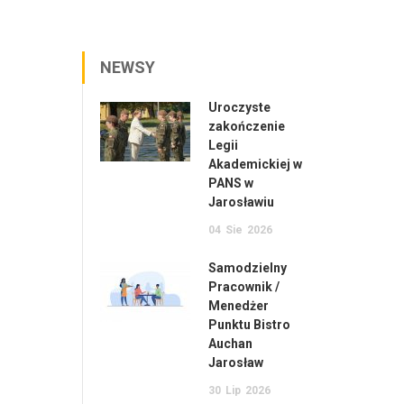
NEWSY
Uroczyste
zakończenie
Legii
Akademickiej w
PANS w
Jarosławiu
04
Sie
2026
Samodzielny
Pracownik /
Menedżer
Punktu Bistro
Auchan
Jarosław
30
Lip
2026