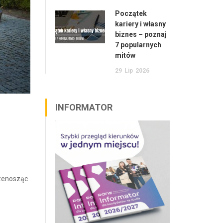
Początek
kariery i własny
biznes – poznaj
7 popularnych
mitów
29
Lip
2026
INFORMATOR
rzenosząc