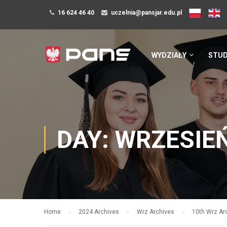
16 624 46 40
uczelnia@pansjar.edu.pl
WYDZIAŁY
STUD
DAY: WRZESIEŃ
Home
2024 Archives
Wrz Archives
10th Wrz Ar