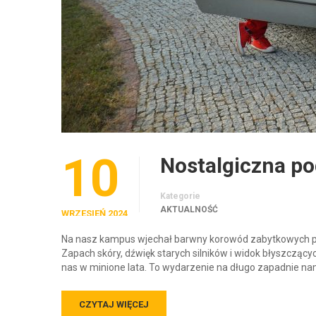
10
Nostalgiczna po
Kategorie
AKTUALNOŚĆ
WRZESIEŃ 2024
Na nasz kampus wjechał barwny korowód zabytkowych p
Zapach skóry, dźwięk starych silników i widok błyszcz
nas w minione lata. To wydarzenie na długo zapadnie n
CZYTAJ WIĘCEJ