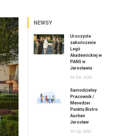
NEWSY
Uroczyste
zakończenie
Legii
Akademickiej w
PANS w
Jarosławiu
04
Sie
2026
Samodzielny
Pracownik /
Menedżer
Punktu Bistro
Auchan
Jarosław
30
Lip
2026