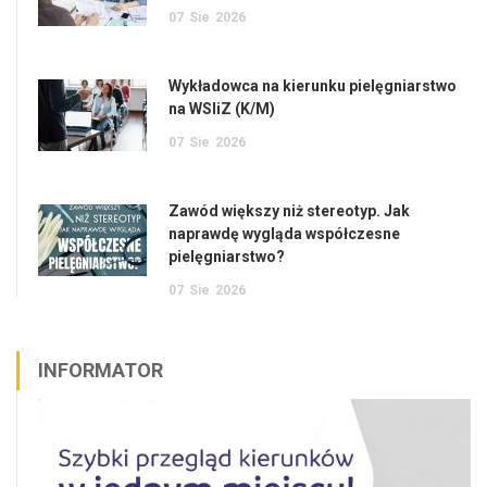
07
Sie
2026
Wykładowca na kierunku pielęgniarstwo
na WSIiZ (K/M)
07
Sie
2026
Zawód większy niż stereotyp. Jak
naprawdę wygląda współczesne
pielęgniarstwo?
07
Sie
2026
INFORMATOR