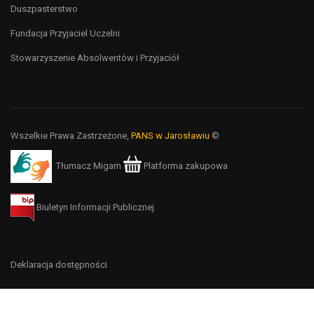
Duszpasterstwo
Fundacja Przyjaciel Uczelni
Stowarzyszenie Absolwentów i Przyjaciół
Wszelkie Prawa Zastrzeżone,
PANS w Jarosławiu
©
Tłumacz Migam
Platforma zakupowa
Biuletyn Informacji Publicznej
Deklaracja dostępności