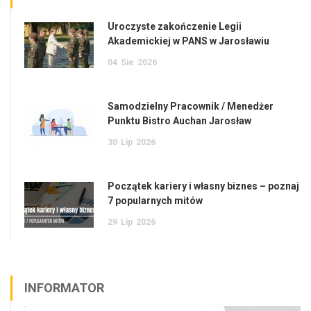
Uroczyste zakończenie Legii
Akademickiej w PANS w Jarosławiu
04
Sie
2026
Samodzielny Pracownik / Menedżer
Punktu Bistro Auchan Jarosław
30
Lip
2026
Początek kariery i własny biznes – poznaj
7 popularnych mitów
29
Lip
2026
INFORMATOR