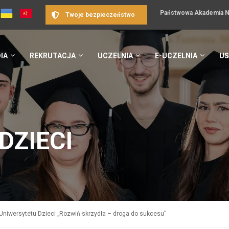
Państwowa Akademia Na
Twoje bezpieczeństwo
IA
REKRUTACJA
UCZELNIA
E-UCZELNIA
US
DZIECI
Uniwersytetu Dzieci „Rozwiń skrzydła – droga do sukcesu”