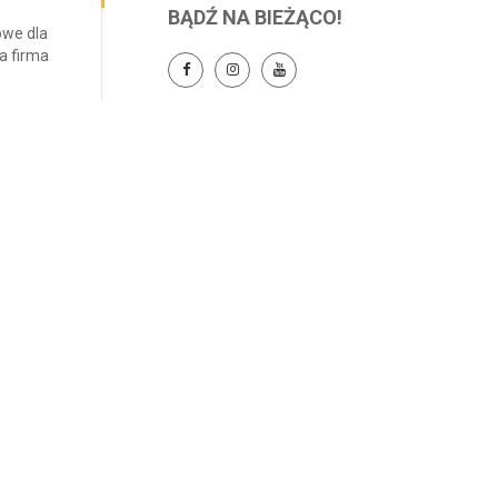
BĄDŹ NA BIEŻĄCO!
owe dla
a firma