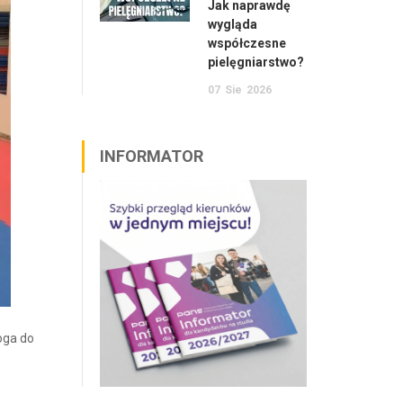
Jak naprawdę
wygląda
współczesne
pielęgniarstwo?
07
Sie
2026
INFORMATOR
oga do