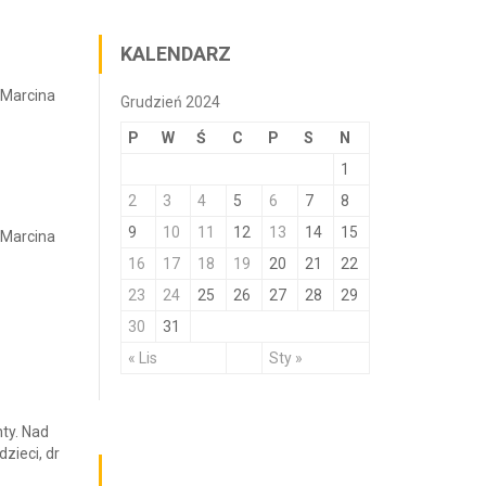
KALENDARZ
 Marcina
Grudzień 2024
P
W
Ś
C
P
S
N
1
2
3
4
5
6
7
8
9
10
11
12
13
14
15
 Marcina
16
17
18
19
20
21
22
23
24
25
26
27
28
29
30
31
« Lis
Sty »
nty. Nad
zieci, dr