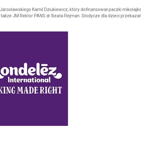
rosławskiego Kamil Dziukiewicz, który dofinansował paczki mikołajk
także JM Rektor PANS dr Beata Rejman. Słodycze dla dzieci przekazał