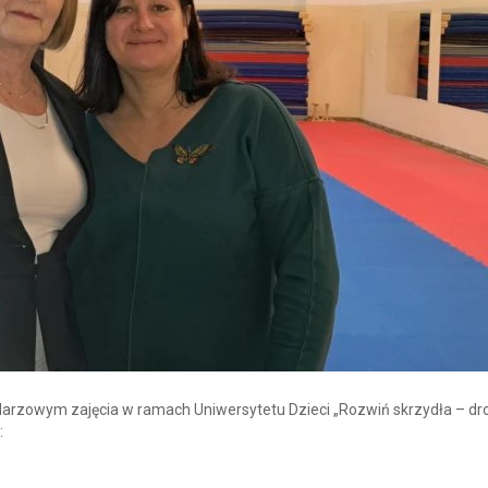
endarzowym zajęcia w ramach Uniwersytetu Dzieci „Rozwiń skrzydła – dr
: