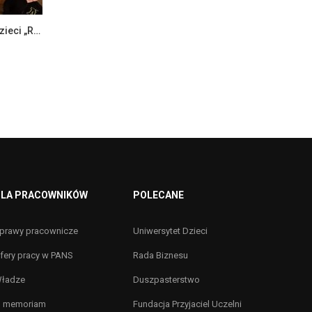
Zajęcia w ramach Uniwersytetu Dzieci „Rozwiń skrzydła – droga do sukcesu”
LA PRACOWNIKÓW
POLECANE
prawy pracownicze
Uniwersytet Dzieci
fery pracy w PANS
Rada Biznesu
ładze
Duszpasterstwo
n memoriam
Fundacja Przyjaciel Uczelni