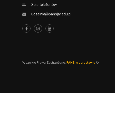
Spis telefonów
uczelnia@pansjar.edu.pl
Wszelkie Prawa Zastrzeżone,
PANS w Jarosławiu
©