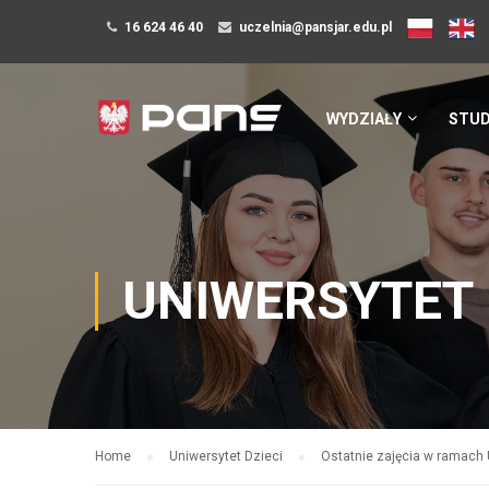
16 624 46 40
uczelnia@pansjar.edu.pl
WYDZIAŁY
STUD
UNIWERSYTET 
Home
Uniwersytet Dzieci
Ostatnie zajęcia w ramach 