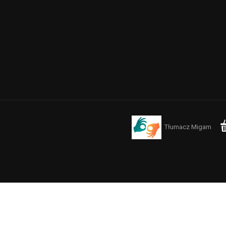
Tłumacz Migam