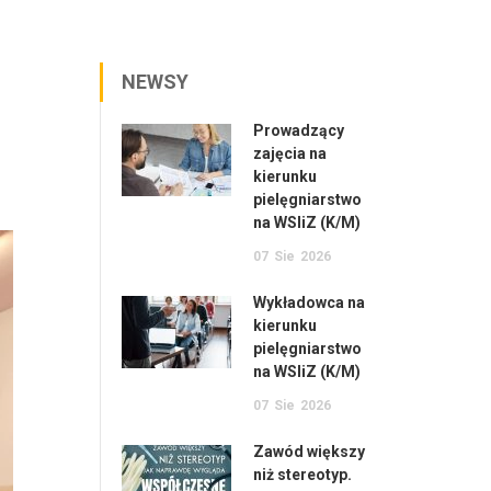
NEWSY
Prowadzący
zajęcia na
kierunku
pielęgniarstwo
na WSIiZ (K/M)
07
Sie
2026
Wykładowca na
kierunku
pielęgniarstwo
na WSIiZ (K/M)
07
Sie
2026
Zawód większy
niż stereotyp.