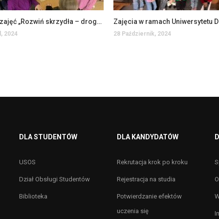
Relacja z zajęć „Rozwiń skrzydła – droga do sukcesu”
d, 2024
28 Październik, 2024
DLA STUDENTÓW
DLA KANDYDATÓW
D
USOS
Rekrutacja krok po kroku
S
Dział Obsługi Studentów
Rejestracja na studia
O
Biblioteka
Potwierdzanie efektów
W
uczenia się
I