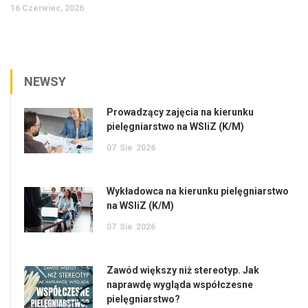
16 Czerwiec, 2026
NEWSY
Prowadzący zajęcia na kierunku
pielęgniarstwo na WSIiZ (K/M)
07
Sie
2026
Wykładowca na kierunku pielęgniarstwo
na WSIiZ (K/M)
07
Sie
2026
Zawód większy niż stereotyp. Jak
naprawdę wygląda współczesne
pielęgniarstwo?