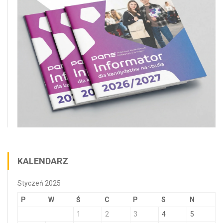
KALENDARZ
Styczeń 2025
P
W
Ś
C
P
S
N
1
2
3
4
5