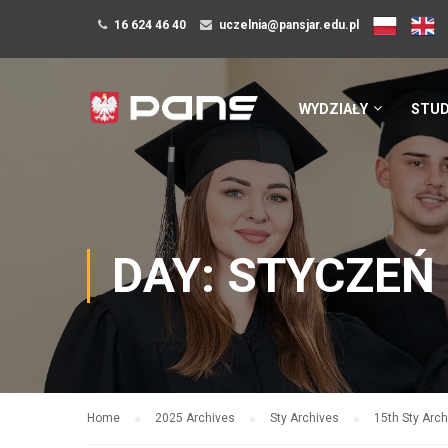
16 624 46 40
uczelnia@pansjar.edu.pl
WYDZIAŁY
STUD
DAY: STYCZEŃ 
Home
2025 Archives
Sty Archives
15th Sty Arc