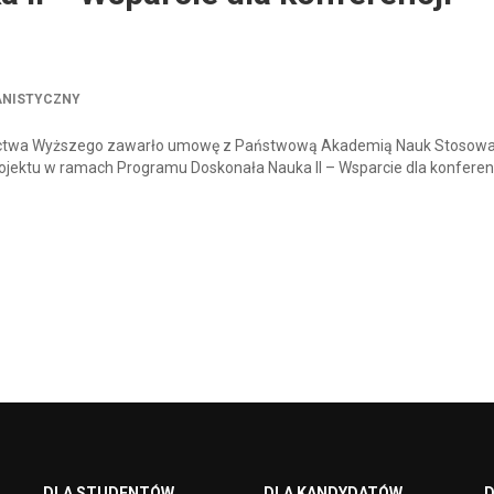
ANISTYCZNY
olnictwa Wyższego zawarło umowę z Państwową Akademią Nauk Stosowa
rojektu w ramach Programu Doskonała Nauka II – Wsparcie dla konferenc
DLA STUDENTÓW
DLA KANDYDATÓW
D