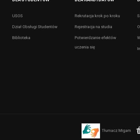
USOS
Rekrutacja krok po kroku
S
Dział Obsługi Studentów
Rejestracja na studia
O
Biblioteka
Potwierdzanie efektów
W
uczenia się
I
Tłumacz Migam