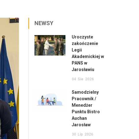
NEWSY
Uroczyste
zakończenie
Legii
Akademickiej w
PANS w
Jarosławiu
04
Sie
2026
Samodzielny
Pracownik /
Menedżer
Punktu Bistro
Auchan
Jarosław
30
Lip
2026