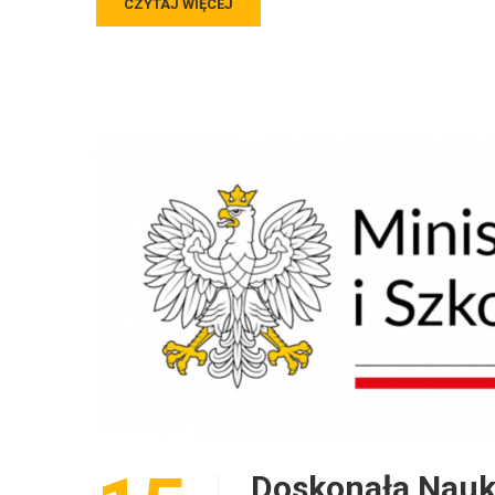
CZYTAJ WIĘCEJ
Doskonała Nauka