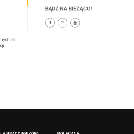
BĄDŹ NA BIEŻĄCO!
nych im.
ji
LA PRACOWNIKÓW
POLECANE