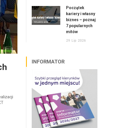
Początek
kariery i własny
biznes – poznaj
7 popularnych
mitów
29
Lip
2026
INFORMATOR
ch
alizacji
XT