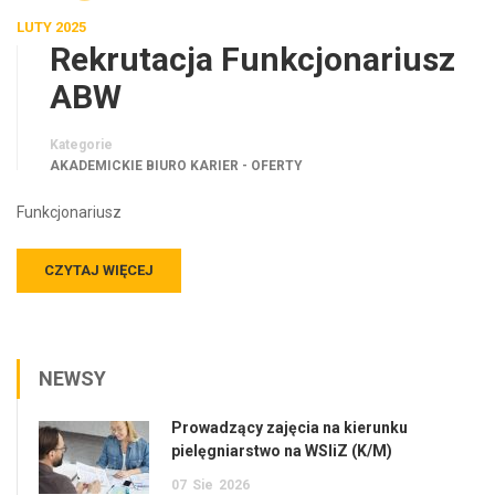
LUTY 2025
Rekrutacja Funkcjonariusz
ABW
Kategorie
AKADEMICKIE BIURO KARIER - OFERTY
Funkcjonariusz
CZYTAJ WIĘCEJ
NEWSY
Prowadzący zajęcia na kierunku
pielęgniarstwo na WSIiZ (K/M)
07
Sie
2026