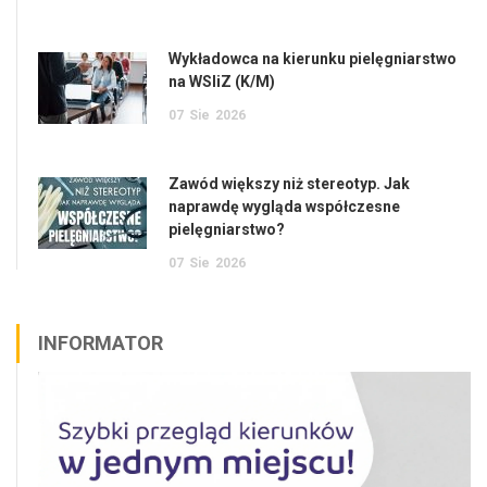
Wykładowca na kierunku pielęgniarstwo
na WSIiZ (K/M)
07
Sie
2026
Zawód większy niż stereotyp. Jak
naprawdę wygląda współczesne
pielęgniarstwo?
07
Sie
2026
INFORMATOR