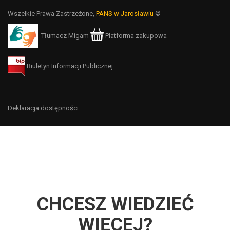
Wszelkie Prawa Zastrzeżone,
PANS w Jarosławiu
©
Tłumacz Migam
Platforma zakupowa
Biuletyn Informacji Publicznej
Deklaracja dostępności
CHCESZ WIEDZIEĆ
WIĘCEJ?