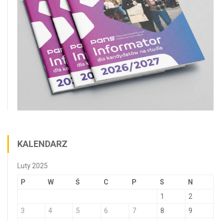
KALENDARZ
Luty 2025
P
W
Ś
C
P
S
N
1
2
3
4
5
6
7
8
9