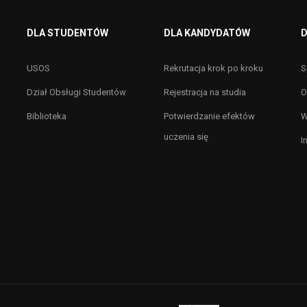
DLA STUDENTÓW
DLA KANDYDATÓW
D
USOS
Rekrutacja krok po kroku
S
Dział Obsługi Studentów
Rejestracja na studia
O
Biblioteka
Potwierdzanie efektów
W
uczenia się
I