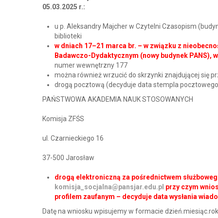
05.03.2025 r.:
u p. Aleksandry Majcher w Czytelni Czasopism (budyn
biblioteki
w dniach 17–21 marca br. – w związku z nieobecno
Badawczo-Dydaktycznym (nowy budynek PANS), w D
numer wewnętrzny 177
można również wrzucić do skrzynki znajdującej się prz
drogą pocztową (decyduje data stempla pocztowego)
PAŃSTWOWA AKADEMIA NAUK STOSOWANYCH
Komisja ZFŚS
ul. Czarnieckiego 16
37-500 Jarosław
drogą elektroniczną za pośrednictwem służbowego,
komisja_socjalna@pansjar.edu.pl
przy czym wnios
profilem zaufanym – decyduje data wysłania wiad
Datę na wniosku wpisujemy w formacie dzień.miesiąc.rok