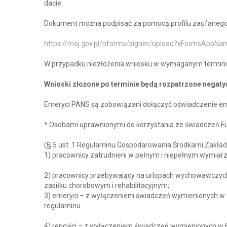
dacie.
Dokument można podpisać za pomocą profilu zaufanego 
https://moj.gov.pl/nforms/signer/upload?xFormsAppN
W przypadku niezłożenia wniosku w wymaganym termini
Wnioski złożone po terminie będą rozpatrzone negaty
Emeryci PANS są zobowiązani dołączyć oświadczenie eme
* Osobami uprawnionymi do korzystania ze świadczeń F
(§ 5 ust. 1 Regulaminu Gospodarowania Środkami Zakła
1) pracownicy zatrudnieni w pełnym i niepełnym wymiarz
2) pracownicy przebywający na urlopach wychowawczych,
zasiłku chorobowym i rehabilitacyjnym;
3) emeryci – z wyłączeniem świadczeń wymienionych w § 7
regulaminu.
4) renciści – z wyłączeniem świadczeń wymienionych w § 7 