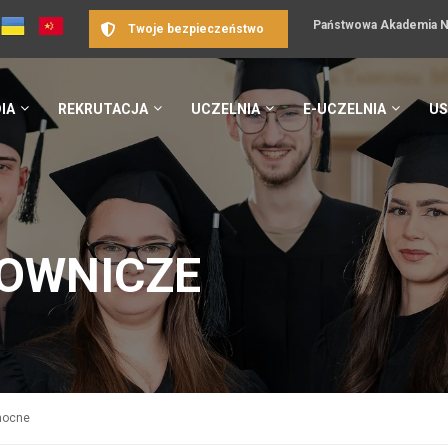
Państwowa Akademia Na
Twoje bezpieczeństwo
IA
REKRUTACJA
UCZELNIA
E-UCZELNIA
US
OWNICZE
nocne