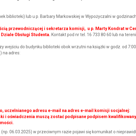
ek biblioteki) lub u p. Barbary Markowskiej w Wypożyczalni w godzinac
ścią przewodniczącej i sekretarza komisji, u p. Marty Kondrat w C
ziale Obsługi Studenta.
Kontakt pod nr tel. 16 733 80 60 lub na teren
y wejściu do budynku biblioteki obok wrzutni na książki w godz. od 7:0
 na adres:
 uczelnianego adresu e-mail na adres e-mail komisji socjalnej:
ki i oświadczenia muszą zostać podpisane podpisem kwalifikowan
omości.
 (np. 06.03.2025) w przeciwnym razie pojawi się komunikat o nieprawid