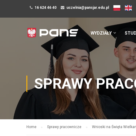
16 624 46 40
uczelnia@pansjar.edu.pl
WYDZIAŁY
STUD
SPRAWY PRAC
Home
Sprawy pracownicze
Wnioski na Święta Wielka