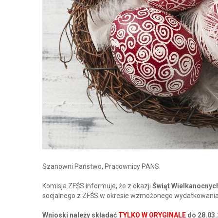
Szanowni Państwo, Pracownicy PANS
Komisja ZFŚS informuje, że z okazji
Świąt Wielkanocnyc
socjalnego z ZFŚS w okresie wzmożonego wydatkowani
Wnioski należy składać
TYLKO W ORYGINALE
do 28.03.