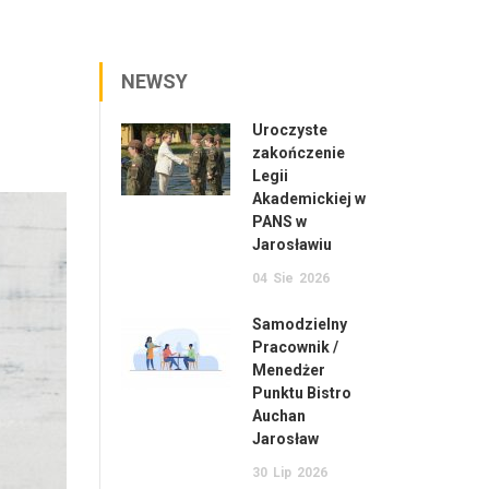
NEWSY
Uroczyste
zakończenie
Legii
Akademickiej w
PANS w
Jarosławiu
04
Sie
2026
Samodzielny
Pracownik /
Menedżer
Punktu Bistro
Auchan
Jarosław
30
Lip
2026