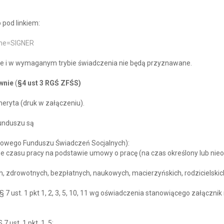
pod linkiem:
ame=SIGNER
e i w wymaganym trybie świadczenia nie będą przyznawane.
wnie
(
§4 ust 3 RGŚ ZFŚS)
ryta (druk w załączeniu).
unduszu są
dowego Funduszu Świadczeń Socjalnych):
e czasu pracy na podstawie umowy o pracę (na czas określony lub nieo
 zdrowotnych, bezpłatnych, naukowych, macierzyńskich, rodzicielskic
 ust. 1 pkt 1, 2, 3, 5, 10, 11 wg oświadczenia stanowiącego załącznik 
ust. 1 pkt. 1, 5;