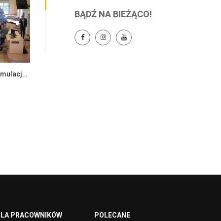
BĄDŹ NA BIEŻĄCO!
„Meandry prawa” – praktyczna symulacja rozprawy sądowej
LA PRACOWNIKÓW
POLECANE