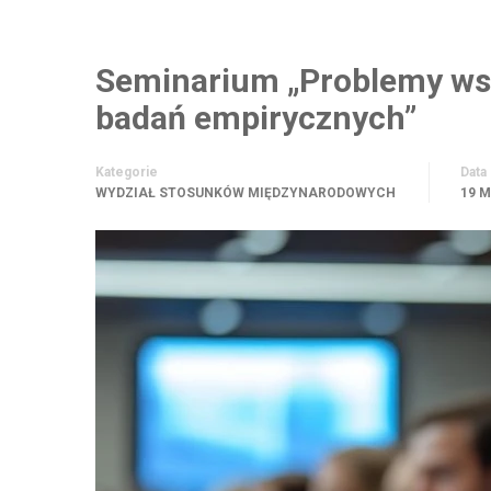
Seminarium „Problemy wsp
badań empirycznych”
Kategorie
Data
WYDZIAŁ STOSUNKÓW MIĘDZYNARODOWYCH
19 M