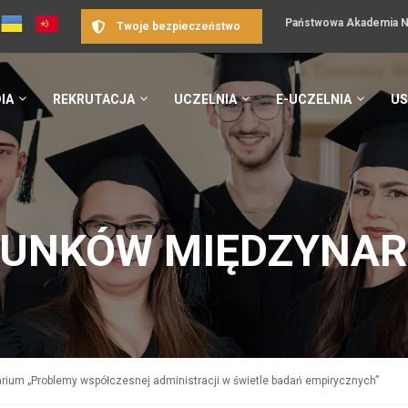
Państwowa Akademia Na
Twoje bezpieczeństwo
IA
REKRUTACJA
UCZELNIA
E-UCZELNIA
US
SUNKÓW MIĘDZYNA
rium „Problemy współczesnej administracji w świetle badań empirycznych”