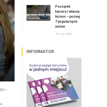
Początek
kariery i własny
biznes – poznaj
7 popularnych
mitów
29
Lip
2026
INFORMATOR
5 r. –
ań