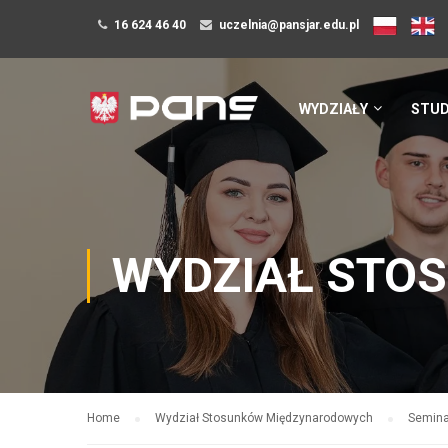
16 624 46 40
uczelnia@pansjar.edu.pl
WYDZIAŁY
STUD
WYDZIAŁ STO
Home
Wydział Stosunków Międzynarodowych
Semina