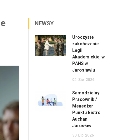
le
NEWSY
Uroczyste
zakończenie
Legii
Akademickiej w
PANS w
Jarosławiu
04
Sie
2026
Samodzielny
Pracownik /
Menedżer
Punktu Bistro
Auchan
Jarosław
30
Lip
2026