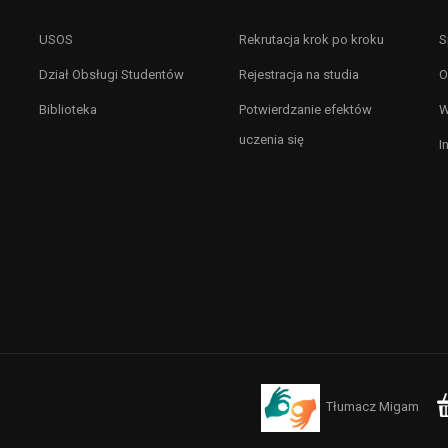
USOS
Rekrutacja krok po kroku
S
Dział Obsługi Studentów
Rejestracja na studia
O
Biblioteka
Potwierdzanie efektów
W
uczenia się
I
Tłumacz Migam