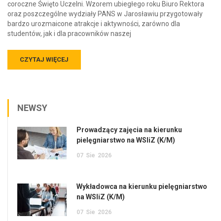
coroczne Święto Uczelni. Wzorem ubiegłego roku Biuro Rektora
oraz poszczególne wydziały PANS w Jarosławiu przygotowały
bardzo urozmaicone atrakcje i aktywności, zarówno dla
studentów, jak i dla pracowników naszej
CZYTAJ WIĘCEJ
NEWSY
Prowadzący zajęcia na kierunku
pielęgniarstwo na WSIiZ (K/M)
07
Sie
2026
Wykładowca na kierunku pielęgniarstwo
na WSIiZ (K/M)
07
Sie
2026