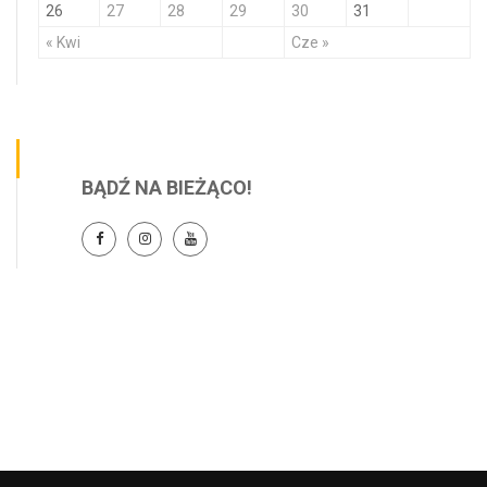
26
27
28
29
30
31
« Kwi
Cze »
BĄDŹ NA BIEŻĄCO!