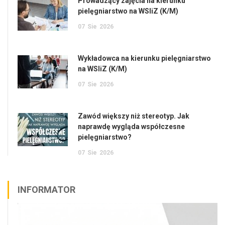
Prowadzący zajęcia na kierunku
pielęgniarstwo na WSIiZ (K/M)
07
Sie
2026
Wykładowca na kierunku pielęgniarstwo
na WSIiZ (K/M)
07
Sie
2026
Zawód większy niż stereotyp. Jak
naprawdę wygląda współczesne
pielęgniarstwo?
07
Sie
2026
INFORMATOR