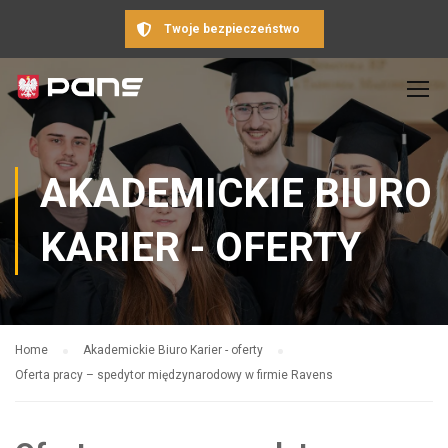
Twoje bezpieczeństwo
AKADEMICKIE BIURO
KARIER - OFERTY
Home
Akademickie Biuro Karier - oferty
Oferta pracy – spedytor międzynarodowy w firmie Ravens