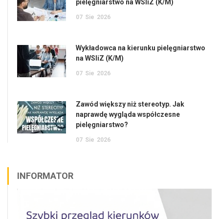
pielęgniarstwo na WSIiZ (K/M)
07
Sie
2026
Wykładowca na kierunku pielęgniarstwo
na WSIiZ (K/M)
07
Sie
2026
Zawód większy niż stereotyp. Jak
naprawdę wygląda współczesne
pielęgniarstwo?
07
Sie
2026
INFORMATOR